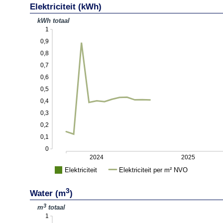
Elektriciteit (kWh)
kWh totaal
1
0,9
0,8
0,7
0,6
0,5
0,4
0,3
0,2
0,1
0
2024
2025
Elektriciteit
Elektriciteit per m² NVO
3
Water (m
)
3
m
totaal
1