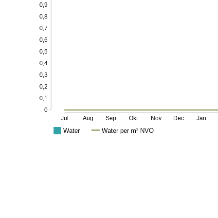
0,9
0,8
0,7
0,6
0,5
0,4
0,3
0,2
0,1
0
Jul
Aug
Sep
Okt
Nov
Dec
Jan
Water
Water per m² NVO