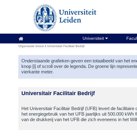
Organisatie breed
Universiteit
Facul
Organisatie breed
Universitair Facilitair Bedrijf
Onderstaande grafieken geven een totaalbeeld van het energ
knop [i] of scroll over de legenda. De groene lijn represen
vierkante meter.
Universitair Facilitair Bedrijf
Het Universitair Facilitair Bedrijf (UFB) levert de facili
het energiegebruik van het UFB jaarlijks uit 500.000 kWh fi
van de drukkerij van het UFB die zich eveneens in het W