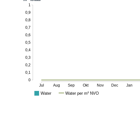
1
0,9
0,8
0,7
0,6
0,5
0,4
0,3
0,2
0,1
0
Jul
Aug
Sep
Okt
Nov
Dec
Jan
Water
Water per m² NVO