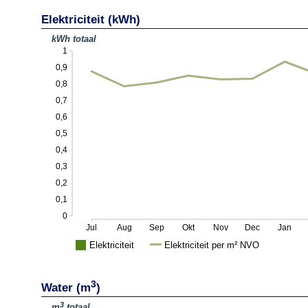
Elektriciteit (kWh)
kWh totaal
1
0,9
0,8
0,7
0,6
0,5
0,4
0,3
0,2
0,1
0
Jul
Aug
Sep
Okt
Nov
Dec
Jan
Elektriciteit
Elektriciteit per m² NVO
3
Water (m
)
3
m
totaal