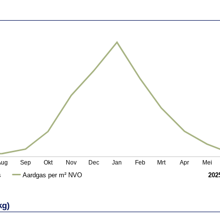
Aug
Sep
Okt
Nov
Dec
Jan
Feb
Mrt
Apr
Mei
s
Aardgas per m² NVO
202
kg)