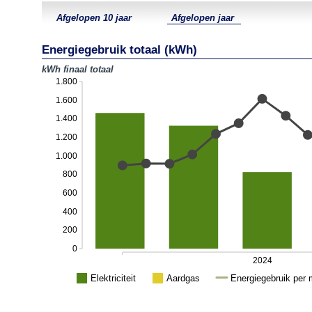
Energiegebruik totaal (kWh)
kWh finaal totaal
1.800
1.600
1.400
1.200
1.000
800
600
400
200
0
2024
Elektriciteit
Aardgas
Energiegebruik per