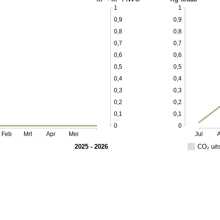
1
1
0,9
0,9
0,8
0,8
0,7
0,7
0,6
0,6
0,5
0,5
0,4
0,4
0,3
0,3
0,2
0,2
0,1
0,1
0
0
Feb
Mrt
Apr
Mei
Jul
2025 - 2026
CO₂ uit