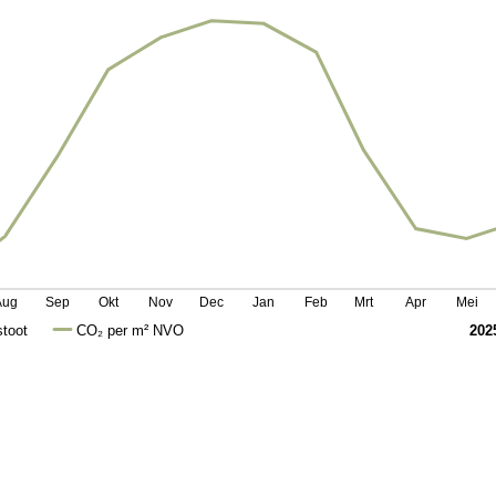
Aug
Sep
Okt
Nov
Dec
Jan
Feb
Mrt
Apr
Mei
stoot
CO₂ per m² NVO
202