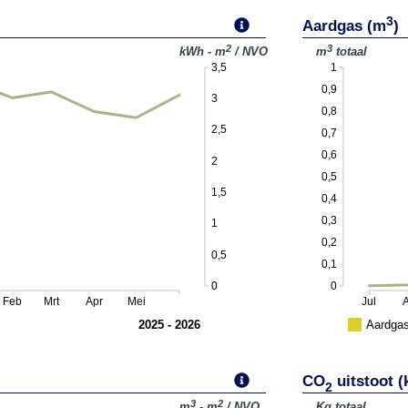
3
Aardgas (m
)
2
3
kWh - m
/ NVO
m
totaal
3,5
1
0,9
3
0,8
2,5
0,7
0,6
2
0,5
1,5
0,4
0,3
1
0,2
0,5
0,1
0
0
Feb
Mrt
Apr
Mei
Jul
2025 - 2026
Aardga
CO
uitstoot (
2
3
2
m
- m
/ NVO
Kg totaal