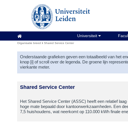
Organisatie breed
Universiteit
Facul
Organisatie breed
Shared Service Center
Onderstaande grafieken geven een totaalbeeld van het ene
knop [i] of scroll over de legenda. De groene lijn represen
vierkante meter.
Shared Service Center
Het Shared Service Center (ASSC) heeft een relatief laag
hoge mate bepaald door kantoorwerkzaamheden. Een deel v
7,5 huishoudens, wat neerkomt op 110.000 kWh finale energ