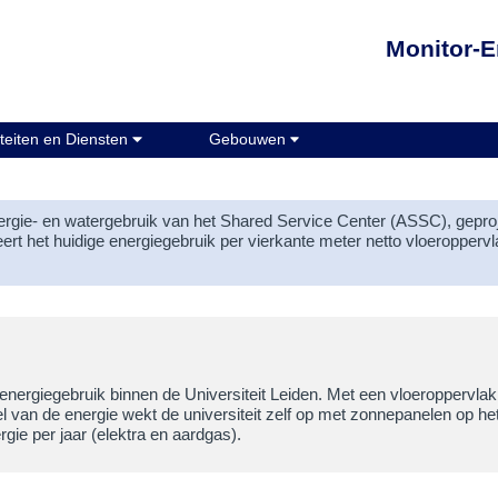
Monitor-E
teiten en Diensten
Onderdelen
Gebouwen
Gebouwen
rgie- en watergebruik van het Shared Service Center (ASSC), geproje
teert het huidige energiegebruik per vierkante meter netto vloeroppervl
 energiegebruik binnen de Universiteit Leiden. Met een vloeroppervla
an de energie wekt de universiteit zelf op met zonnepanelen op het
ie per jaar (elektra en aardgas).